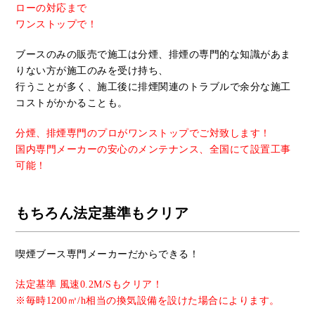
ローの対応まで
ワンストップで！
ブースのみの販売で施工は分煙、排煙の専門的な知識があま
りない方が施工のみを受け持ち、
行うことが多く、施工後に排煙関連のトラブルで余分な施工
コストがかかることも。
分煙、排煙専門のプロがワンストップでご対致します！
国内専門メーカーの安心のメンテナンス、全国にて設置工事
可能！
もちろん法定基準もクリア
喫煙ブース専門メーカーだからできる！
法定基準
風速
0.2M/S
も
クリア！
※
毎時
1200
㎥
/h
相当の換気設備を設けた場合によります。