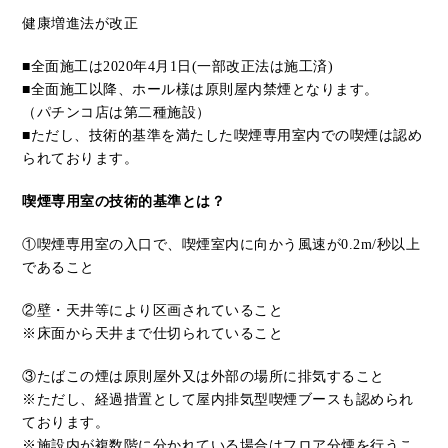
健康増進法が改正
■全面施工は2020年4月1日(一部改正法は施工済)
■全面施工以降、ホール様は原則屋内禁煙となります。
（パチンコ店は第二種施設）
■ただし、
技術的基準を満たした喫煙専用室内
での喫煙は認め
られております。
喫煙専用室の技術的基準とは？
①喫煙専用室の入口で、喫煙室内に向かう風速が
0.2m/
秒以上
であること
②
壁・天井等により区画されていること
※床面から天井まで仕切られていること
③たばこの煙は原則屋外又は外部の場所に排気すること
※ただし、経過措置として屋内排気型喫煙ブースも認められ
ております。
※施設内が複数階に分かれている場合はフロア分煙を行うこ